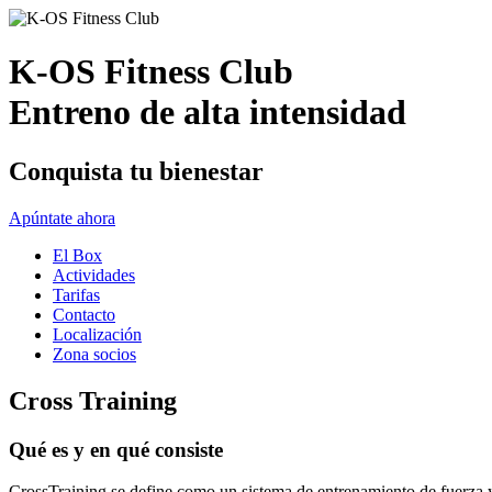
K-OS Fitness Club
Entreno de alta intensidad
Conquista tu bienestar
Apúntate ahora
El Box
Actividades
Tarifas
Contacto
Localización
Zona socios
Cross Training
Qué es y en qué consiste
CrossTraining se define como un sistema de entrenamiento de fuerza y