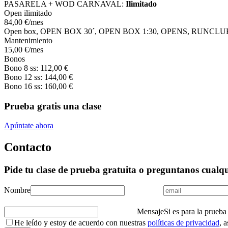
PASARELA + WOD CARNAVAL:
Ilimitado
Open ilimitado
84
,00
€
/mes
Open box, OPEN BOX 30´, OPEN BOX 1:30, OPENS, RUN
Mantenimiento
15
,00
€
/mes
Bonos
Bono 8 ss:
112
,00
€
Bono 12 ss:
144
,00
€
Bono 16 ss:
160
,00
€
Prueba gratis una clase
Apúntate ahora
Contacto
Pide tu clase de prueba gratuita o preguntanos cualq
Nombre
Mensaje
Si es para la prueba
He leído y estoy de acuerdo con nuestras
políticas de privacidad
, 